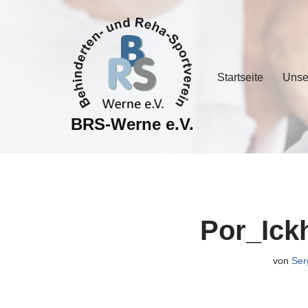
Zum
Inhalt
springen
Startseite
Unse
BRS-Werne e.V.
Por_Ick
von
Ser