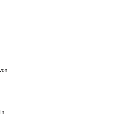
 von
in